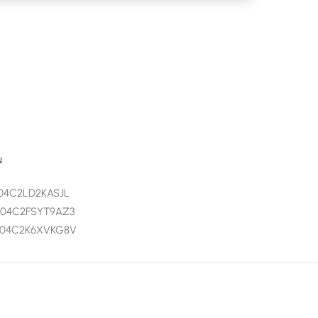
N
004C2LD2KASJL
9004C2FSYT9AZ3
9004C2K6XVKG8V